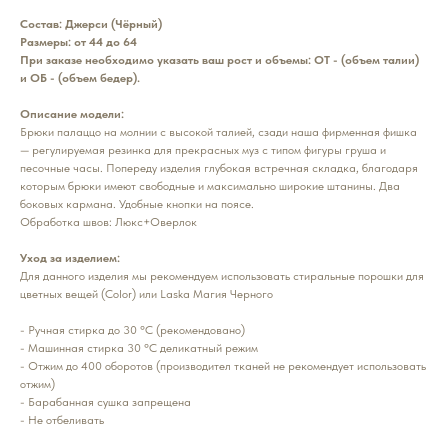
Состав:
Джерси (Чёрный)
Размеры: от 44 до 64
При заказе необходимо указать ваш рост и объемы: ОТ - (объем талии)
и ОБ - (объем бедер).
Описание модели:
Брюки палаццо на молнии с высокой талией, сзади наша фирменная фишка
— регулируемая резинка для прекрасных муз с типом фигуры груша и
песочные часы. Попереду изделия глубокая встречная складка, благодаря
которым брюки имеют свободные и максимально широкие штанины. Два
боковых кармана. Удобные кнопки на поясе.
Обработка швов: Люкс+Оверлок
Уход за изделием:
Для данного изделия мы рекомендуем использовать стиральные порошки для
цветных вещей (Color) или Laska Магия Черного
- Ручная стирка до 30 °С (рекомендовано)
- Машинная стирка 30 °С деликатный режим
- Отжим до 400 оборотов (производител тканей не рекомендует использовать
отжим)
- Барабанная сушка запрещена
- Не отбеливать