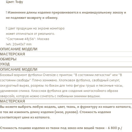
Цвет: Тофу
!
Изменение длины изделия приравнивается к индивидуальному заказу и
не подлежит возврату и обмену.
!
Цвет продукции на экране монитора
может отличаться от реального.
"Состояние 48/56": Москва
lwh: 20x40x7 mm
ОПИСАНИЕ МОДЕЛИ
МАСТЕРСКАЯ
ОБМЕРЫ
УХОД
ОПИСАНИЕ МОДЕЛИ
Базовый вариант футболки Oversize с принтом: "В состоянии легкостии" или "В
состоянии свободы" Плечо занижено. Хлопковая футболка, свободный силуэт,
аккуратный вырез, разрезы по бокам для типа фигуры груша и песочные часы,
удлиненная спинка. Классная футболка для создания многослойного образа
оверсайз, которую можно сочетать с любимыми зимними вещами.
МАСТЕРСКАЯ
Вы можете выбрать любую модель, цвет, ткань, и фурнитуру из нашего каталога,
а так же изменить длину изделия (низа, рукава). Стоимость изделия
соответсвует цене из каталога.
Стоимость пошива изделия из ткани под заказ или вашей ткани - 6 800 р./