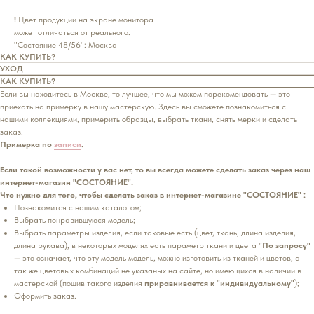
!
Цвет продукции на экране монитора
может отличаться от реального.
"Состояние 48/56": Москва
КАК КУПИТЬ?
УХОД
КАК КУПИТЬ?
Если вы находитесь в Москве, то лучшее, что мы можем порекомендовать — это
приехать на примерку в нашу мастерскую. Здесь вы сможете познакомиться с
нашими коллекциями, примерить образцы, выбрать ткани, снять мерки и сделать
заказ.
Примерка по
записи
.
Если такой возможности у вас нет, то вы всегда можете сделать заказ через наш
интернет-магазин "СОСТОЯНИЕ".
Что нужно для того, чтобы сделать заказ в интернет-магазине "СОСТОЯНИЕ" :
Познакомится с нашим каталогом;
Выбрать понравившуюся модель;
Выбрать параметры изделия, если таковые есть (цвет, ткань, длина изделия,
длина рукава), в некоторых моделях есть параметр ткани и цвета
"По запросу"
— это означает, что эту модель модель, можно изготовить из тканей и цветов, а
так же цветовых комбинаций не указаных на сайте, но имеющихся в наличии в
мастерской (пошив такого изделия
приравнивается к "индивидуальному"
);
Оформить заказ.