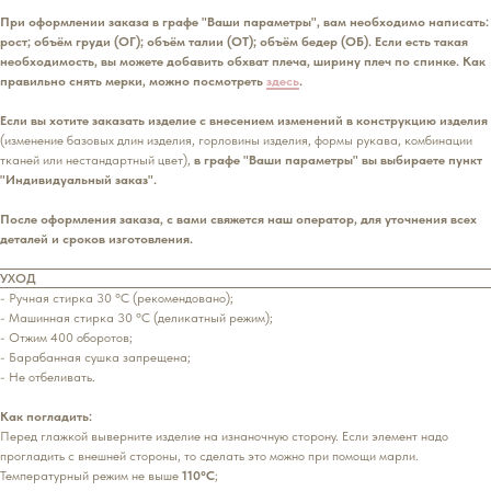
При оформлении заказа в графе "Ваши параметры", вам необходимо написать:
рост; объём груди (ОГ); объём талии (ОТ); объём бедер (ОБ). Если есть такая
необходимость, вы можете добавить обхват плеча, ширину плеч по спинке. Как
правильно снять мерки, можно посмотреть
здесь
.
Если вы хотите заказать изделие с внесением изменений в конструкцию изделия
(изменение базовых длин изделия, горловины изделия, формы рукава, комбинации
тканей или нестандартный цвет),
в графе "Ваши параметры" вы выбираете пункт
"Индивидуальный заказ".
После оформления заказа, с вами свяжется наш оператор, для уточнения всех
деталей и сроков изготовления.
УХОД
- Ручная стирка 30 °С (рекомендовано);
- Машинная стирка 30 °С (деликатный режим);
- Отжим 400 оборотов;
- Барабанная сушка запрещена;
- Не отбеливать.
Как погладить:
Перед глажкой выверните изделие на изнаночную сторону. Если элемент надо
прогладить с внешней стороны, то сделать это можно при помощи марли.
Температурный режим не выше
110°С
;