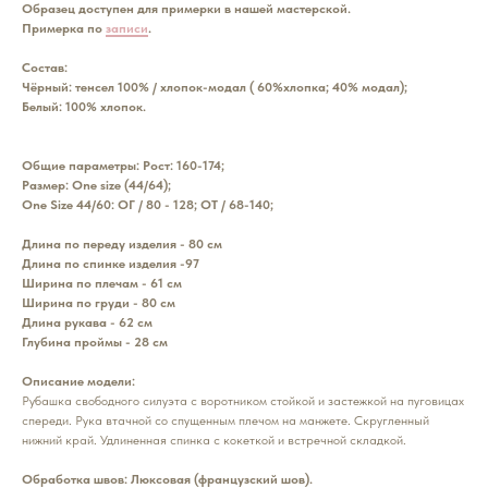
Образец доступен для примерки в нашей мастерской.
Примерка по
записи
.
Состав:
Чёрный: тенсел 100% / хлопок-модал ( 60%хлопка; 40% модал);
Белый: 100% хлопок.
Общие параметры: Рост: 160-174;
Размер: One size (44/64);
One Size 44/60: ОГ / 80 - 128; ОТ / 68-140;
Длина по переду изделия - 80 см
Длина по спинке изделия -97
Ширина по плечам - 61 см
Ширина по груди - 80 см
Длина рукава - 62 см
Глубина проймы - 28 см
Описание модели:
Рубашка свободного силуэта с воротником стойкой и застежкой на пуговицах
спереди. Рука втачной со спущенным плечом на манжете. Скругленный
нижний край. Удлиненная спинка с кокеткой и встречной складкой.
Обработка швов: Люксовая (французский шов).