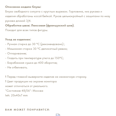
Описание модели блузы:
Блуза свободного силуэта с круглым вырезом. Горловина, низ рукава и
изделия обработаны косой бейкой. Рукав цельнокройный с защипами по низу
рукава длиной 3/4.
Обработка швов: Люксовая (французский шов).
Походит для всех типов фигуры.
Уход за изделием:
- Ручная стирка до 30 °С (рекомендовано) ;
- Машинная стирка 30 °С деликатный режим;
- Отпаривание;
- Гладить при температуре утюга до 150°C;
- Барабанная сушка до 400 оборотов;
- Не отбеливать.
!
Перед глажкой выверните изделие на изнаночную сторону.
!
Цвет продукции на экране монитора
может отличаться от реального.
"Состояние 48/56": Москва
lwh: 20x40x7 mm
ВАМ МОЖЕТ ПОНРАВИТСЯ: