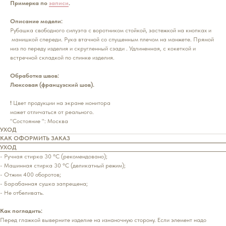
Примерка по
записи
.
Описание модели:
Рубашка свободного силуэта с воротником стойкой, застежкой на кнопках и
манишкой спереди. Рука втачной со спущенным плечом на манжете. Прямой
низ по переду изделия и скругленный сзади . Удлиненная, с кокеткой и
встречной складкой по спинке изделия.
Обработка швов:
Люксовая (французский шов).
!
Цвет продукции на экране монитора
может отличаться от реального.
"Состояние ": Москва
УХОД
КАК ОФОРМИТЬ ЗАКАЗ
УХОД
- Ручная стирка 30 °С (рекомендовано);
- Машинная стирка 30 °С (деликатный режим);
- Отжим 400 оборотов;
- Барабанная сушка запрещена;
- Не отбеливать.
Как погладить:
Перед глажкой выверните изделие на изнаночную сторону. Если элемент надо