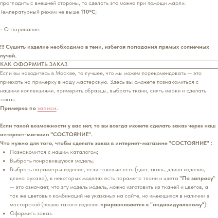
прогладить с внешней стороны, то сделать это можно при помощи марли.
Температурный режим не выше
110°С
;
- Отпаривание.
!!! Сушить изделие необходимо в тени, избегая попадания прямых солнечных
лучей.
КАК ОФОРМИТЬ ЗАКАЗ
Если вы находитесь в Москве, то лучшее, что мы можем порекомендовать — это
приехать на примерку в нашу мастерскую. Здесь вы сможете познакомиться с
нашими коллекциями, примерить образцы, выбрать ткани, снять мерки и сделать
заказ.
Примерка по
записи
.
Если такой возможности у вас нет, то вы всегда можете сделать заказ через наш
интернет-магазин "СОСТОЯНИЕ".
Что нужно для того, чтобы сделать заказ в интернет-магазине "СОСТОЯНИЕ" :
Познакомится с нашим каталогом;
Выбрать понравившуюся модель;
Выбрать параметры изделия, если таковые есть (цвет, ткань, длина изделия,
длина рукава), в некоторых моделях есть параметр ткани и цвета
"По запросу"
— это означает, что эту модель модель, можно изготовить из тканей и цветов, а
так же цветовых комбинаций не указаных на сайте, но имеющихся в наличии в
мастерской (пошив такого изделия
приравнивается к "индивидуальному"
);
Оформить заказ.