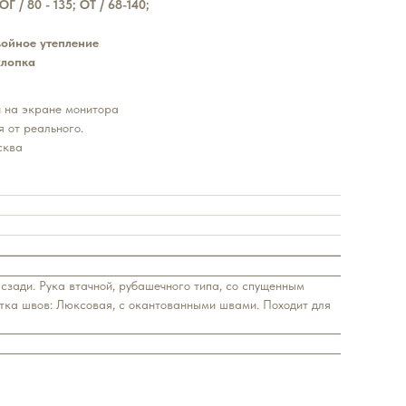
ОГ / 80 - 135; ОТ / 68-140;
ойное утепление
хлопка
 на экране монитора
я от реального.
сква
сзади. Рука втачной, рубашечного типа, со спущенным
отка швов: Люксовая, с окантованными швами. Походит для