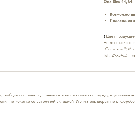
One Size 44/64: 
Возможно дв
Подклад из 
!
Цвет продукции
может отличатьс
"Состояние": Мо
lwh: 29x34x3 mm
свободного силуэта длинной чуть выше колена по переду, и удлиненное 
делия на кокетке со встречной складкой. Утеплитель шерстипон. Обраб