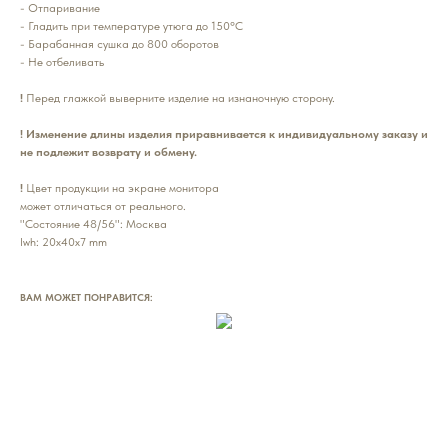
- Отпаривание
- Гладить при температуре утюга до 150°C
- Барабанная сушка до 800 оборотов
- Не отбеливать
!
Перед глажкой выверните изделие на изнаночную сторону.
!
Изменение длины изделия приравнивается к индивидуальному заказу и
не подлежит возврату и обмену.
!
Цвет продукции на экране монитора
может отличаться от реального.
"Состояние 48/56": Москва
lwh: 20x40x7 mm
ВАМ МОЖЕТ ПОНРАВИТСЯ: