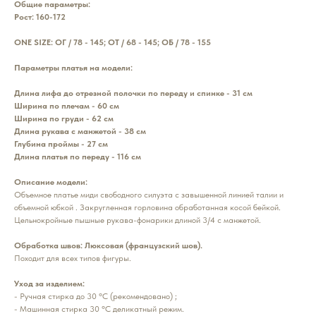
Общие параметры:
Рост: 160-172
ONE SIZE: ОГ / 78 - 145; ОТ / 68 - 145; ОБ / 78 - 155
Параметры платья на модели:
Длина лифа до отрезной полочки по переду и спинке - 31 см
Ширина по плечам - 60 см
Ширина по груди - 62 см
Длина рукава с манжетой - 38 см
Глубина проймы - 27 см
Длина платья по переду - 116 см
Описание модели:
Объемное платье миди свободного силуэта с завышенной линией талии и
объемной юбкой . Закругленная горловина обработанная косой бейкой.
Цельнокройные пышные рукава-фонарики длиной 3/4 с манжетой.
Обработка швов: Люксовая (французский шов).
Походит для всех типов фигуры.
Уход за изделием:
- Ручная стирка до 30 °С (рекомендовано) ;
- Машинная стирка 30 °С деликатный режим.