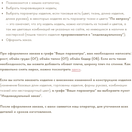
Познакомится с нашим каталогом;
Выбрать понравившуюся модель;
Выбрать параметры изделия, если таковые есть (цвет, ткань, длина изделия,
длина рукава), в некоторых моделях есть параметр ткани и цвета
"По запросу"
— это означает, что эту модель модель, можно изготовить из тканей и цветов, а
так же цветовых комбинаций не указаных на сайте, но имеющихся в наличии в
мастерской (пошив такого изделия
приравнивается к "индивидуальному"
);
Оформить заказ.
При оформлении заказа в графе "Ваши параметры", вам необходимо написать:
рост; объём груди (ОГ); объём талии (ОТ); объём бедер (ОБ). Если есть такая
необходимость, вы можете добавить обхват плеча, ширину плеч по спинке. Как
правильно снять мерки, можно посмотреть
здесь
.
Если вы хотите заказать изделие с внесением изменений в конструкцию изделия
(изменение базовых длин изделия, горловины изделия, формы рукава, комбинации
тканей или нестандартный цвет),
в графе "Ваши параметры" вы выбираете пункт
"Индивидуальный заказ".
После оформления заказа, с вами свяжется наш оператор, для уточнения всех
деталей и сроков изготовления.