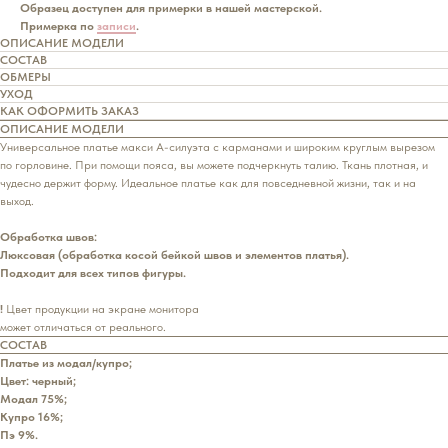
Образец доступен для примерки в нашей мастерской.
Примерка по
записи
.
ОПИСАНИЕ МОДЕЛИ
СОСТАВ
ОБМЕРЫ
УХОД
КАК ОФОРМИТЬ ЗАКАЗ
ОПИСАНИЕ МОДЕЛИ
Универсальное платье макси А-силуэта с карманами и широким круглым вырезом
по горловине. При помощи пояса, вы можете подчеркнуть талию. Ткань плотная, и
чудесно держит форму. Идеальное платье как для повседневной жизни, так и на
выход.
Обработка швов:
Люксовая (обработка косой бейкой швов и элементов платья).
Подходит для всех типов фигуры.
!
Цвет продукции на экране монитора
может отличаться от реального.
СОСТАВ
Платье из модал/купро;
Цвет: черный;
Модал 75%;
Купро 16%;
Пэ 9%.