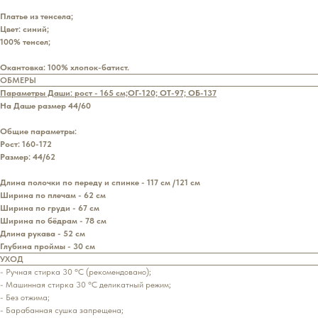
Платье из тенсела;
Цвет: синий;
100% тенсел;
Окантовка: 100% хлопок-батист.
ОБМЕРЫ
Параметры Даши: рост - 165 см;ОГ-120; ОТ-97; ОБ-137
На Даше размер 44/60
Общие параметры:
Рост: 160-172
Размер: 44/62
Длина полочки по переду и спинке - 117 см /121 см
Ширина по плечам - 62 см
Ширина по груди - 67 см
Ширина по бёдрам - 78 см
Длина рукава - 52 см
Глубина проймы - 30 см
УХОД
- Ручная стирка 30 °С (рекомендовано);
- Машинная стирка 30 °С деликатный режим;
- Без отжима;
- Барабанная сушка запрещена;