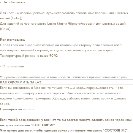
- Не отбеливать.
Для цветных изделий рекомендуем использовать стиральные порошки для цветных
вещей (Color);
Для изделий из чёрного цвета Laska Магия Чёрного/порошки для цветных вещей
(Color).
Как погладить:
Перед глажкой выверните изделие на изнаночную сторону. Если элемент надо
прогладить с внешней стороны, то сделать это можно при помощи марли.
Температурный режим не выше
90°С
;
- Отпаривание.
!!! Сушить изделие необходимо в тени, избегая попадания прямых солнечных лучей.
КАК ОФОРМИТЬ ЗАКАЗ
Если вы находитесь в Москве, то лучшее, что мы можем порекомендовать — это
приехать на примерку в нашу мастерскую. Здесь вы сможете познакомиться с
нашими коллекциями, примерить образцы, выбрать ткани, снять мерки и сделать
заказ.
Примерка по
записи
.
Если такой возможности у вас нет, то вы всегда можете сделать заказ через наш
интернет-магазин "СОСТОЯНИЕ".
Что нужно для того, чтобы сделать заказ в интернет-магазине "СОСТОЯНИЕ" :