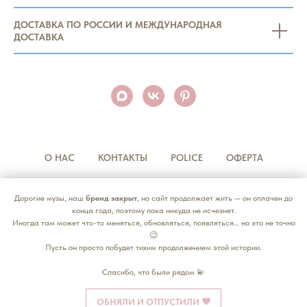
ДОСТАВКА ПО РОССИИ И МЕЖДУНАРОДНАЯ
ДОСТАВКА
О НАС
КОНТАКТЫ
POLICE
ОФЕРТА
СОТРУДНИЧЕСТВО
Дорогие музы, наш
бренд закрыт
, но сайт продолжает жить — он оплачен до
конца года, поэтому пока никуда не исчезнет.
Иногда там может что-то меняться, обновляться, появляться… но это не точно
😉
© 2018 "СОСТОЯНИЕ" все права защищены
Пусть он просто побудет тихим продолжением этой истории.
Любое использование или копирование материалов и элементов
дизайна с сайта запрещено и допускается лишь с разрешения
Спасибо, что были рядом 💫
правообладателя с ссылкой на источник:
https://sostoyaniebrand.com/
или на любую социальную сеть
нашего бренда.
ОБНЯЛИ И ОТПУСТИЛИ 💜